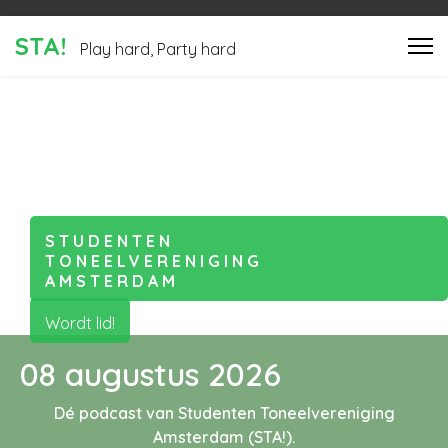
STA!
Play hard, Party hard
S
TUDENTEN
T
ONEELVERENIGING
A
MSTERDAM
Wordt lid!
08 augustus 2026
Dé podcast van Studenten Toneelvereniging
Amsterdam (STA!).