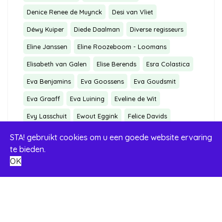
Denice Renee de Muynck
Desi van Vliet
Déwy Kuiper
Diede Daalman
Diverse regisseurs
Eline Janssen
Eline Roozeboom - Loomans
Elisabeth van Galen
Elise Berends
Esra Colastica
Eva Benjamins
Eva Goossens
Eva Goudsmit
Eva Graaff
Eva Luining
Eveline de Wit
Evy Lasschuit
Ewout Eggink
Felice Davids
Fiona Elferink
Fransje Christiaans
STA! gebruikt cookies om u een goede website ervaring
te bieden.
Frédérique Héman
Gary Blufpand
Hali Neto
OK
Hannah Roelofs
Hannah Zwaving
Hans Hollander
IJfke Verweij
Imke Mol
Irene Geurts
Iris van Lieshout
Isa Cocco
Isabel van Hauwe
Isan Vos
Jaap Nijhof
Jan de Beer