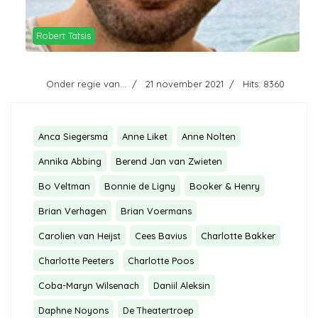
Robert Tatsis
Onder regie van...
21 november 2021
Hits: 8360
Anca Siegersma
Anne Liket
Anne Nolten
Annika Abbing
Berend Jan van Zwieten
Bo Veltman
Bonnie de Ligny
Booker & Henry
Brian Verhagen
Brian Voermans
Carolien van Heijst
Cees Bavius
Charlotte Bakker
Charlotte Peeters
Charlotte Poos
Coba-Maryn Wilsenach
Daniil Aleksin
Daphne Noyons
De Theatertroep