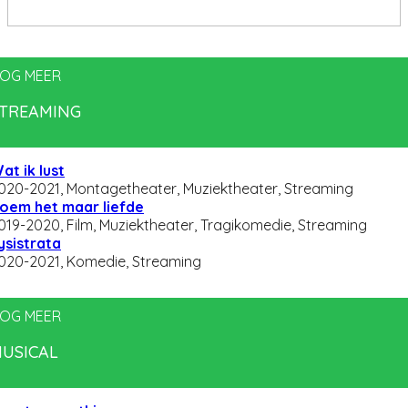
OG MEER
TREAMING
at ik lust
020-2021, Montagetheater, Muziektheater, Streaming
oem het maar liefde
019-2020, Film, Muziektheater, Tragikomedie, Streaming
ysistrata
020-2021, Komedie, Streaming
OG MEER
USICAL