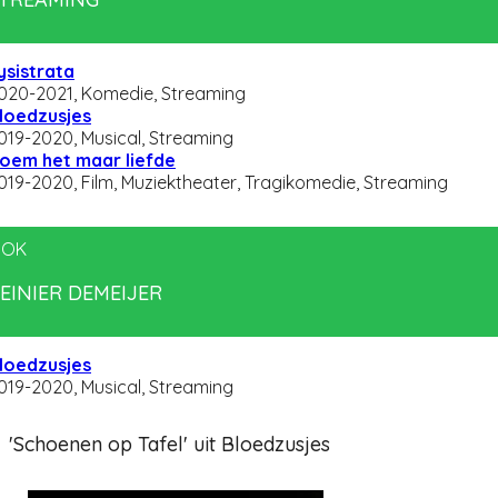
ysistrata
020-2021, Komedie, Streaming
loedzusjes
019-2020, Musical, Streaming
oem het maar liefde
019-2020, Film, Muziektheater, Tragikomedie, Streaming
OK
EINIER DEMEIJER
loedzusjes
019-2020, Musical, Streaming
'Schoenen op Tafel' uit Bloedzusjes