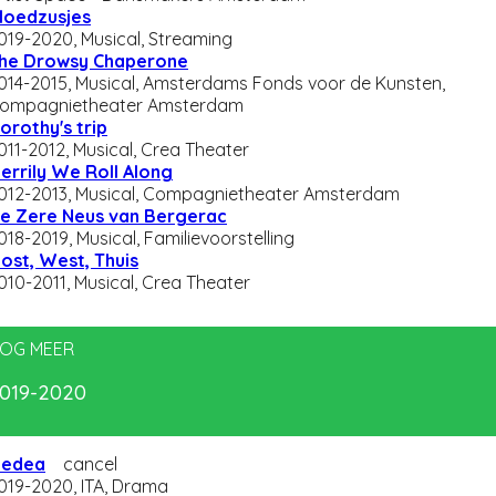
loedzusjes
019-2020, Musical, Streaming
he Drowsy Chaperone
014-2015, Musical, Amsterdams Fonds voor de Kunsten,
ompagnietheater Amsterdam
orothy's trip
011-2012, Musical, Crea Theater
errily We Roll Along
012-2013, Musical, Compagnietheater Amsterdam
e Zere Neus van Bergerac
018-2019, Musical, Familievoorstelling
ost, West, Thuis
010-2011, Musical, Crea Theater
OG MEER
019-2020
edea
cancel
019-2020, ITA, Drama