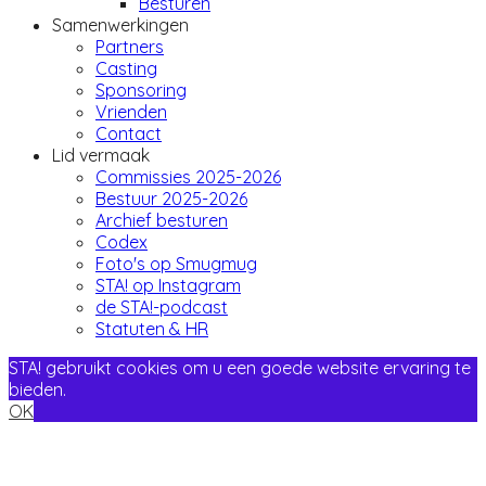
Besturen
Samenwerkingen
Partners
Casting
Sponsoring
Vrienden
Contact
Lid vermaak
Commissies 2025-2026
Bestuur 2025-2026
Archief besturen
Codex
Foto's op Smugmug
STA! op Instagram
de STA!-podcast
Statuten & HR
STA! gebruikt cookies om u een goede website ervaring te
bieden.
OK