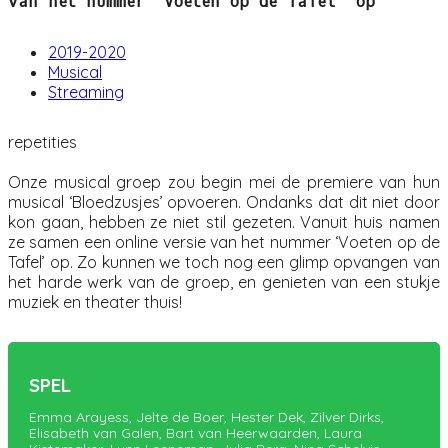
van het nummer ‘Voeten op de Tafel’ op
2019-2020
Musical
Streaming
repetities
Onze musical groep zou begin mei de premiere van hun
musical ‘Bloedzusjes’ opvoeren. Ondanks dat dit niet door
kon gaan, hebben ze niet stil gezeten. Vanuit huis namen
ze samen een online versie van het nummer ‘Voeten op de
Tafel’ op. Zo kunnen we toch nog een glimp opvangen van
het harde werk van de groep, en genieten van een stukje
muziek en theater thuis!
SPEL
Emma Arayess, Jelte de Boer, Hester Dek, Zilver Dirks,
Elisabeth van Galen, Bart van Heerwaarden, Laura