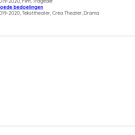
019-2020, Film, Tragedie
oede bedoelingen
019-2020, Teksttheater, Crea Theater, Drama