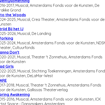
wentysomething
016-2017, Musical, Amsterdams Fonds voor de Kunsten, De
rakke Grond
nto the Woods
024-2025, Musical, Crea Theater, Amsterdams Fonds voor de
unsten
trijd Bij het IJ
025-2026, Musical, De Landing
orking
023-2024, Musical, Amsterdams Fonds voor de Kunsten, NDS
heater, Cultuurfonds
anna Don't
020-2021, Musical, Theater 't Zonnehuis, Amsterdams Fonds
oor de Kunsten
ad Girls
022-2023, Musical, Stichting Toekenningen, Amsterdams Fon
oor de Kunsten, DeLaMar-West
ARE
017-2018, Musical, Theater 't Zonnehuis, Amsterdams Fonds
oor de Kunsten, Gallissas Theaterverlag
pring Awakening
015-2016, Musical, Amsterdams Fonds voor de Kunsten, ICK
rtist Space - Dansmakers Amsterdam