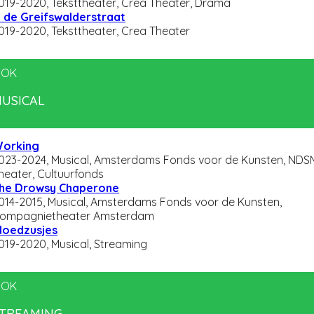
019-2020, Teksttheater, Crea Theater, Drama
n de Greifswalderstraat
019-2020, Teksttheater, Crea Theater
OK
USICAL
orking
023-2024, Musical, Amsterdams Fonds voor de Kunsten, NDS
heater, Cultuurfonds
he Drowsy Chaperone
014-2015, Musical, Amsterdams Fonds voor de Kunsten,
ompagnietheater Amsterdam
loedzusjes
019-2020, Musical, Streaming
OK
TREAMING