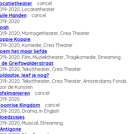
ocatietheater
cancel
019-2020, Locatietheater
uile Handen
cancel
019-2020
oah
019-2020, Montagetheater, Crea Theater
oppie Koppie
019-2020, Komedie, Crea Theater
oem het maar liefde
019-2020, Film, Muziektheater, Tragikomedie, Streaming
n de Greifswalderstraat
019-2020, Teksttheater, Crea Theater
oldaatje, leef je nog?
019-2020, Teksttheater, Crea Theater, Amsterdams Fonds
oor de Kunsten
afelmanieren
cancel
019-2020
oonrise Kingdom
cancel
019-2020, Drama, In English
loedzusjes
019-2020, Musical, Streaming
Antigone