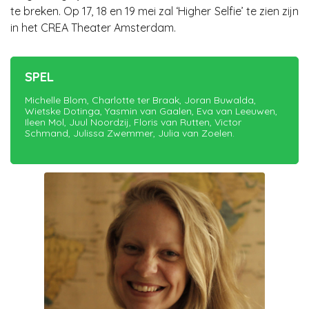
te breken. Op 17, 18 en 19 mei zal ‘Higher Selfie’ te zien zijn
in het CREA Theater Amsterdam.
SPEL
Michelle Blom, Charlotte ter Braak, Joran Buwalda,
Wietske Dotinga, Yasmin van Gaalen, Eva van Leeuwen,
Ileen Mol, Juul Noordzij, Floris van Rutten, Victor
Schmand, Julissa Zwemmer, Julia van Zoelen.