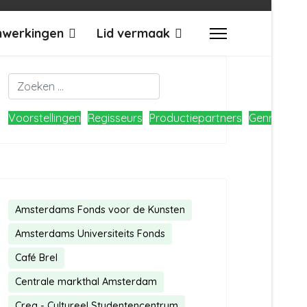
werkingen
Lid vermaak
Zoeken
Type 2 or more characters for results.
Voorstellingen
Regisseurs
Productiepartners
Genres
Lo
Amsterdams Fonds voor de Kunsten
Amsterdams Universiteits Fonds
Café Brel
Centrale markthal Amsterdam
Crea - Cultureel Studentencentrum