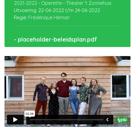
2021-2022
-
Operette
-
Theater 't Zonnehuis
Uitvoering:
22-06-2022
t/m
24-06-2022
Regie:
Frédérique Héman
- placeholder-beleidsplan.pdf