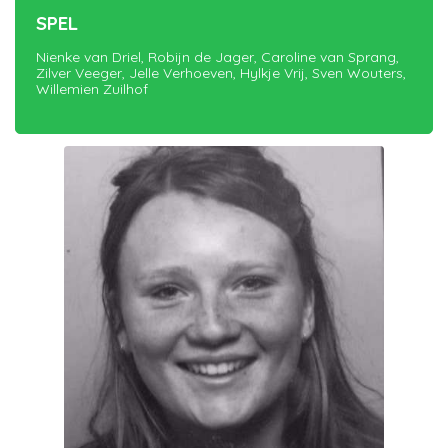
SPEL
Nienke van Driel, Robijn de Jager, Caroline van Sprang,
Zilver Veeger, Jelle Verhoeven, Hylkje Vrij, Sven Wouters,
Willemien Zuilhof