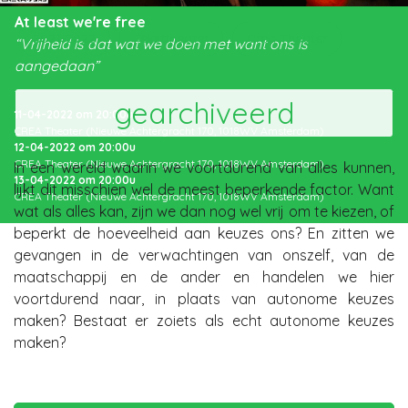
At least we're free
2021-2022
Teksttheater
Crea Theater
“Vrijheid is dat wat we doen met want ons is
aangedaan”
gearchiveerd
11-04-2022
om
20:00
u
CREA Theater (Nieuwe Achtergracht 170, 1018WV Amsterdam)
12-04-2022
om
20:00
u
CREA Theater (Nieuwe Achtergracht 170, 1018WV Amsterdam)
In een wereld waarin we voortdurend van alles kunnen,
13-04-2022
om
20:00
u
lijkt dit misschien wel de meest beperkende factor. Want
CREA Theater (Nieuwe Achtergracht 170, 1018WV Amsterdam)
wat als alles kan, zijn we dan nog wel vrij om te kiezen, of
beperkt de hoeveelheid aan keuzes ons? En zitten we
gevangen in de verwachtingen van onszelf, van de
maatschappij en de ander en handelen we hier
voortdurend naar, in plaats van autonome keuzes
maken? Bestaat er zoiets als echt autonome keuzes
maken?