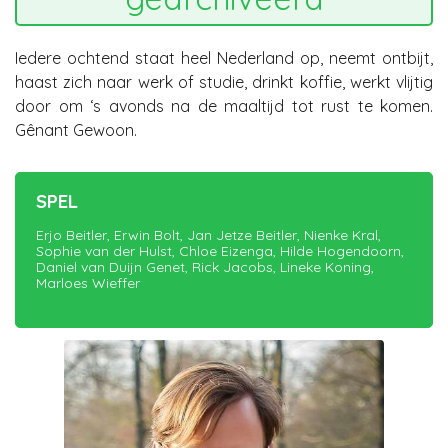
Iedere ochtend staat heel Nederland op, neemt ontbijt,
haast zich naar werk of studie, drinkt koffie, werkt vlijtig
door om ‘s avonds na de maaltijd tot rust te komen.
Gênant Gewoon.
SPEL
Erjo Beitler, Erwin Bolt, Jan Jetze Beitler, Nienke Kral,
Sophie van der Hulst, Chloe Eizenga, Hilde Hogendoorn,
Daniel van Duijn Genet, Rick Jacobs, Lineke Koning,
Marloes Wieffer