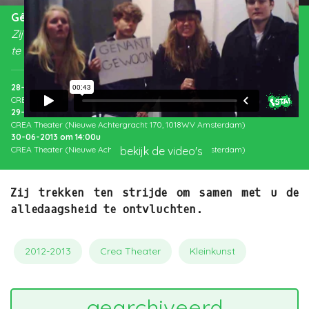
Gênant gewoon
Zij trekken ten strijde om samen met u de alledaagsheid
te ontvluchten.
28-06-2013
om
20:00
u
CREA Theater (Nieuwe Achtergracht 170, 1018WV Amsterdam)
29-06-2013
om
20:00
u
CREA Theater (Nieuwe Achtergracht 170, 1018WV Amsterdam)
30-06-2013
om
14:00
u
bekijk de video's
CREA Theater (Nieuwe Achtergracht 170, 1018WV Amsterdam)
Zij trekken ten strijde om samen met u de
alledaagsheid te ontvluchten.
2012-2013
Crea Theater
Kleinkunst
gearchiveerd