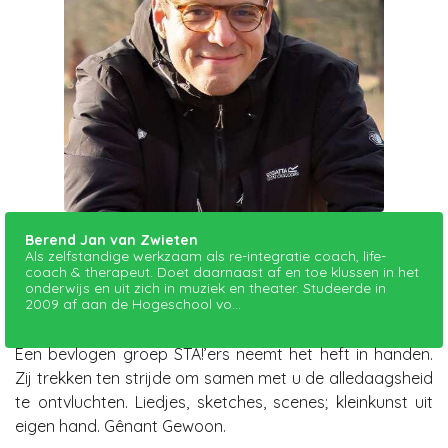
Berend Jan van Zwieten
Als zelfstandige werkzaam als re-integratie coach, life-
coach & therapeut. Doet daarnaast af en toe klussen in het
onderwijs en uit zich in muziek en theater. Studeerde in
2009 af aan de Hogeschool vo...
Een bevlogen groep STA!’ers neemt het heft in handen.
Zij trekken ten strijde om samen met u de alledaagsheid
te ontvluchten. Liedjes, sketches, scenes; kleinkunst uit
eigen hand. Gênant Gewoon.