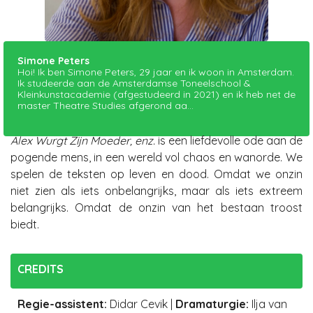
Simone Peters
Hoi! Ik ben Simone Peters, 29 jaar en ik woon in Amsterdam.
Ik studeerde aan de Amsterdamse Toneelschool &
Kleinkunstacademie (afgestudeerd in 2021) en ik heb net de
master Theatre Studies afgerond aa...
Alex Wurgt Zijn Moeder, enz.
is een liefdevolle ode aan de
pogende mens, in een wereld vol chaos en wanorde. We
spelen de teksten op leven en dood. Omdat we onzin
niet zien als iets onbelangrijks, maar als iets extreem
belangrijks. Omdat de onzin van het bestaan troost
biedt.
CREDITS
Regie-assistent
:
Didar Cevik
|
Dramaturgie
:
Ilja van