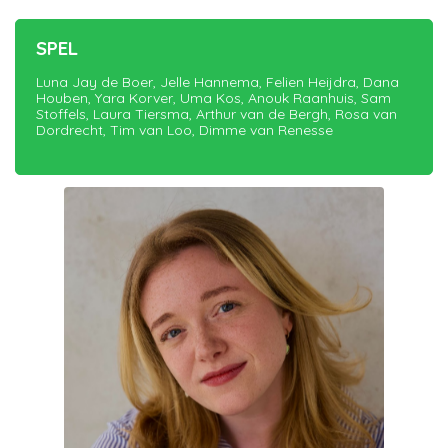
SPEL
Luna Jay de Boer, Jelle Hannema, Felien Heijdra, Dana
Houben, Yara Korver, Uma Kos, Anouk Raanhuis, Sam
Stoffels, Laura Tiersma, Arthur van de Bergh, Rosa van
Dordrecht, Tim van Loo, Dimme van Renesse