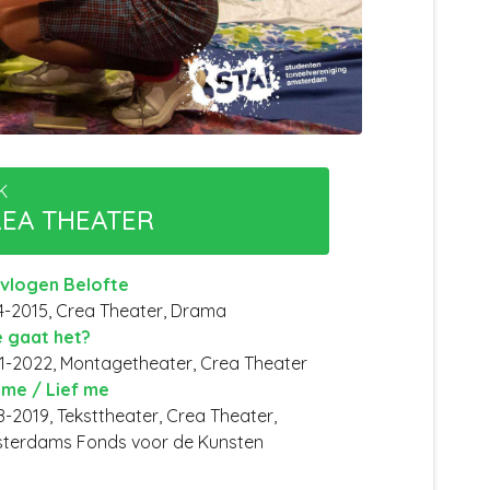
K
EA THEATER
vlogen Belofte
4-2015, Crea Theater, Drama
 gaat het?
1-2022, Montagetheater, Crea Theater
 me / Lief me
8-2019, Teksttheater, Crea Theater,
terdams Fonds voor de Kunsten