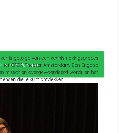
ijker is getuige van een kennismakingsproces
lers en doelgroepen.
n in het CREA Theater Amsterdam. Een Engelse
nden misschien overgewaardeerd wordt en het
mensen die je kunt ontdekken.