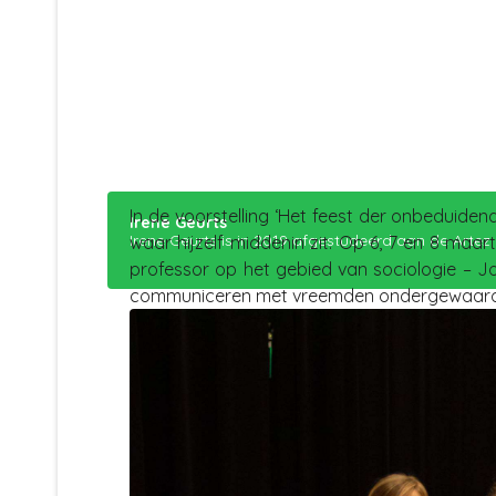
In de voorstelling ‘Het feest der onbeduide
Irene Geurts
Irene Geurts is in 2019 afgestudeerd aan de Arte
waar hijzelf middenin zit. Op 6, 7 en 8 maa
professor op het gebied van sociologie – J
communiceren met vreemden ondergewaardeerd. 