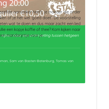
zelfde aansteker heeft; je moeder die onder
en of je het wel ‘goed doet’. De voorstelling
 weten wat te doen en dus maar zacht een lied
ullie een kopje koffie of thee? Kom kijken naar
om kijken naar een ontmoeting tussen hetgeen
en mandarijntje voor je.
eneman, Sam van Basten-Batenburg, Tomas van