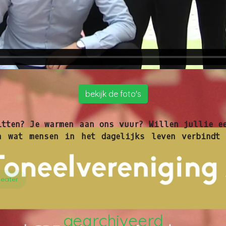
bekijk de foto's
itten? Je warmen aan ons vuur? Willen jullie ee
n wat mensen in het dagelijks leven verbindt
eater
gearchiveerd