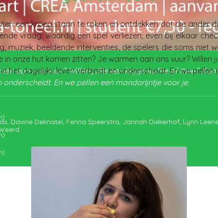
ten een kroeg staan te roken en ontdekken dat die ander de
ende vraag; waardig een spel verliezen; even bij elkaar check
g, muziek, beeldende interventies, de spelers die soms niet
lie in onze hut komen zitten? Je warmen aan ons vuur? Willen j
armen aan ons vuur? Willen jullie een kopje koffie of thee? K
het dagelijks leven verbindt en onderscheidt. En we pellen e
n onderscheidt. En we pellen een mandarijntje voor je.
m)
s, Davine Deknatel, Fenna Speerstra, Jannah Diekerhof, Lynn Le
 Weerd
m)
m)