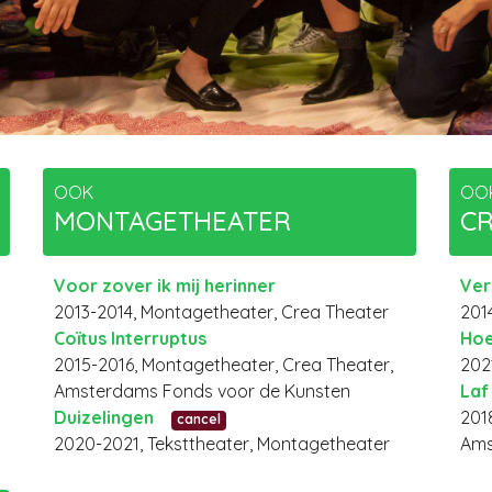
OOK
OO
MONTAGETHEATER
CR
Voor zover ik mij herinner
Ver
2013-2014, Montagetheater, Crea Theater
201
Coïtus Interruptus
Hoe
2015-2016, Montagetheater, Crea Theater,
202
Amsterdams Fonds voor de Kunsten
Laf
Duizelingen
201
cancel
2020-2021, Teksttheater, Montagetheater
Ams