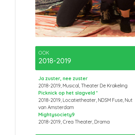
OOK
2018-2019
Ja zuster, nee zuster
2018-2019, Musical, Theater De Krakeling
Picknick op het slagveld *
2018-2019, Locatietheater, NDSM Fuse, Nut
van Amsterdam
Mightysociety9
2018-2019, Crea Theater, Drama