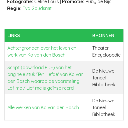
Fotografie
:
Celine Louis
|
Promotie
:
Ruby de Nijs
|
Regie:
Eva Goudsmit
LINKS
BRONNEN
Achtergronden over het leven en
Theater
werk van Ko van den Bosch
Encyclopedie
Script (download PDF) van het
De Nieuwe
originele stuk 'Ten Liefde' van Ko van
Toneel
den Bosch waarop de voorstelling
Bibliotheek
Laf me / Lief me is geïnspireerd
De Nieuwe
Alle werken van Ko van den Bosch
Toneel
Bibliotheek