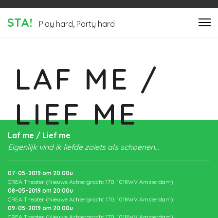
STA!
Play hard, Party hard
LAF ME /
LIEF ME
Laf me / Lief me
Eigenlijk vind ik liefde zoiets als schoenen…
07-05-2019
om
20:00
u
CREA Theater (Nieuwe Achtergracht 170, 1018WV Amsterdam)
08-05-2019
om
20:00
u
CREA Theater (Nieuwe Achtergracht 170, 1018WV Amsterdam)
09-05-2019
om
20:00
u
CREA Theater (Nieuwe Achtergracht 170, 1018WV Amsterdam)