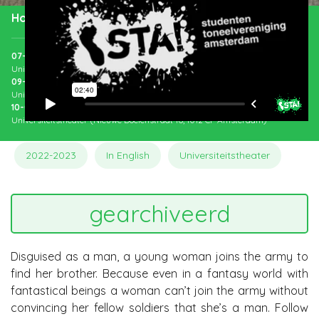
Holding The Metal
07-03-2023
om
20:00
u
Universiteitstheater (Nieuwe Doelenstraat 16, 1012 CP Amsterdam)
09-03-2023
om
20:00
u
Universiteitstheater (Nieuwe Doelenstraat 16, 1012 CP Amsterdam)
10-03-2023
om
20:00
u
Universiteitstheater (Nieuwe Doelenstraat 16, 1012 CP Amsterdam)
2022-2023
In English
Universiteitstheater
gearchiveerd
Disguised as a man, a young woman joins the army to
find her brother. Because even in a fantasy world with
fantastical beings a woman can’t join the army without
convincing her fellow soldiers that she’s a man. Follow