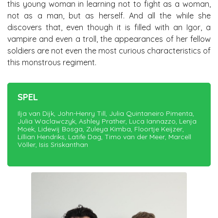
this young woman in learning not to fight as a woman,
not as a man, but as herself. And all the while she
discovers that, even though it is filled with an Igor, a
vampire and even a troll, the appearances of her fellow
soldiers are not even the most curious characteristics of
this monstrous regiment.
SPEL
Ilja van Dijk, John-Henry Till, Julia Quintaneiro Pimenta,
Julia Waclawczyk, Ashley Prather, Luca Iannazzo, Lenja
Moek, Lidewij Bosga, Zuleya Kimba, Floortje Keijzer,
Lillian Hendriks, Latife Dag, Timo van der Meer, Marcell
Völler, Isis Sriskanthan