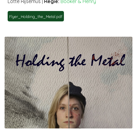
Lotte Rijsemus
|
Regie:
Booker & Henry
Flyer_Holding_the_Metal.pdf