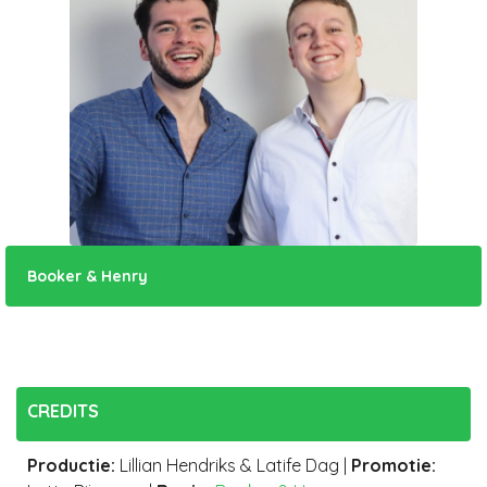
Booker & Henry
CREDITS
Productie
:
Lillian Hendriks & Latife Dag
|
Promotie
: