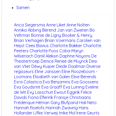
Samen
Anca Siegersma
Anne Liket
Anne Nolten
Annika Abbing
Berend Jan van Zwieten
Bo
Veltman
Bonnie de Ligny
Booker & Henry
Brian Verhagen
Brian Voermans
Carolien van
Heijst
Cees Bavius
Charlotte Bakker
Charlotte
Peeters
Charlotte Poos
Coba-Maryn
Wilsenach
Daniil Aleksin
Daphne Noyons
De
Theatertroep
Denice Renee de Muynck
Desi
van Vliet
Déwy Kuiper
Diede Daalman
Diverse
regisseurs
Eline Janssen
Eline Roozeboom -
Loomans
Elisabeth van Galen
Elise Berends
Esra Colastica
Eva Benjamins
Eva Goossens
Eva Goudsmit
Eva Graaff
Eva Luining
Eveline
de Wit
Evy Lasschuit
Ewout Eggink
Felice
Davids
Fiona Elferink
Fransje Christiaans
Frédérique Héman
Gary Blufpand
Hali Neto
Hannah Roelofs
Hannah Zwaving
Hans
Hollander
IJfke Verweij
Imke Mol
Irene Geurts