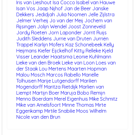
Iris van Lieshout
Isa Cocco
Isabel van Hauwe
Isan Vos
Jaap Nijhof
Jan de Beer
Janske
Dekkers
Jedidjah Julia Noomen
Jelle Zijlstra
Jelmer Verheij
Jo van der Meij
Jochem van
Rijsingen
Jolijn Wendel
Joost Zonneveld
Jordy Roeten
Jorn Laponder
Jorrit Ruijs
Judith Sleddens
Jurrie van Druten
Jurriën
Trappel
Karlijn Mofers
Kaz Schonebeek
Kelly
Heijmans
Kiefer Eijckelhof
Kitty Relleke
Kjeld
Visser
Leander Haaitsma
Leonie Kuhlmann
Lieke van den Broek
Lieke van Loon
Loes van
der Staak
Lou Mertens
Maarten Hopman
Malou Mosch
Marcos Rabello
Mariëlle
Tolhuisen
Marije Lutgendorff
Marilien
Mogendorff
Maritza Rietdijk
Marlien van
Liempt
Martijn Boer
Maruja Bobo Remijn
Menno Boerdam
Merel Eigenhuis
Mike Schmitz
Mike van Amelsfoort
Minne Thomas
Mirte
Eggenkamp
Mirtile Snabilie
Moos Wilhelm
Nicole van den Brun