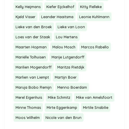
Kelly Heijmans
Kiefer Eijckelhof
Kitty Relleke
Kjeld Visser
Leander Haaitsma
Leonie Kuhlmann
Lieke van den Broek
Lieke van Loon
Loes van der Staak
Lou Mertens
Maarten Hopman
Malou Mosch
Marcos Rabello
Mariëlle Tolhuisen
Marije Lutgendorff
Marilien Mogendorff
Maritza Rietdijk
Marlien van Liempt
Martijn Boer
Maruja Bobo Remijn
Menno Boerdam
Merel Eigenhuis
Mike Schmitz
Mike van Amelsfoort
Minne Thomas
Mirte Eggenkamp
Mirtile Snabilie
Moos Wilhelm
Nicole van den Brun