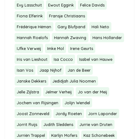
Evy Lasschuit
Ewout Eggink
Felice Davids
Fiona Elferink
Fransje Christiaans
Frédérique Héman
Gary Blufpand
Hali Neto
Hannah Roelofs
Hannah Zwaving
Hans Hollander
IJfke Verweij
Imke Mol
Irene Geurts
Iris van Lieshout
Isa Cocco
Isabel van Hauwe
Isan Vos
Jaap Nijhof
Jan de Beer
Janske Dekkers
Jedidjah Julia Noomen
Jelle Zijlstra
Jelmer Verheij
Jo van der Meij
Jochem van Rijsingen
Jolijn Wendel
Joost Zonneveld
Jordy Roeten
Jorn Laponder
Jorrit Ruijs
Judith Sleddens
Jurrie van Druten
Jurriën Trappel
Karlijn Mofers
Kaz Schonebeek