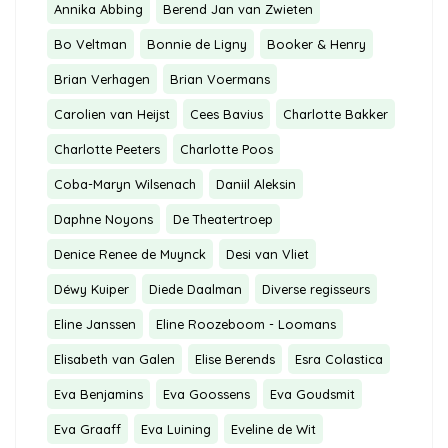
Annika Abbing
Berend Jan van Zwieten
Bo Veltman
Bonnie de Ligny
Booker & Henry
Brian Verhagen
Brian Voermans
Carolien van Heijst
Cees Bavius
Charlotte Bakker
Charlotte Peeters
Charlotte Poos
Coba-Maryn Wilsenach
Daniil Aleksin
Daphne Noyons
De Theatertroep
Denice Renee de Muynck
Desi van Vliet
Déwy Kuiper
Diede Daalman
Diverse regisseurs
Eline Janssen
Eline Roozeboom - Loomans
Elisabeth van Galen
Elise Berends
Esra Colastica
Eva Benjamins
Eva Goossens
Eva Goudsmit
Eva Graaff
Eva Luining
Eveline de Wit