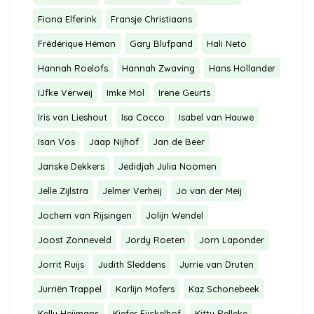
Fiona Elferink
Fransje Christiaans
Frédérique Héman
Gary Blufpand
Hali Neto
Hannah Roelofs
Hannah Zwaving
Hans Hollander
IJfke Verweij
Imke Mol
Irene Geurts
Iris van Lieshout
Isa Cocco
Isabel van Hauwe
Isan Vos
Jaap Nijhof
Jan de Beer
Janske Dekkers
Jedidjah Julia Noomen
Jelle Zijlstra
Jelmer Verheij
Jo van der Meij
Jochem van Rijsingen
Jolijn Wendel
Joost Zonneveld
Jordy Roeten
Jorn Laponder
Jorrit Ruijs
Judith Sleddens
Jurrie van Druten
Jurriën Trappel
Karlijn Mofers
Kaz Schonebeek
Kelly Heijmans
Kiefer Eijckelhof
Kitty Relleke