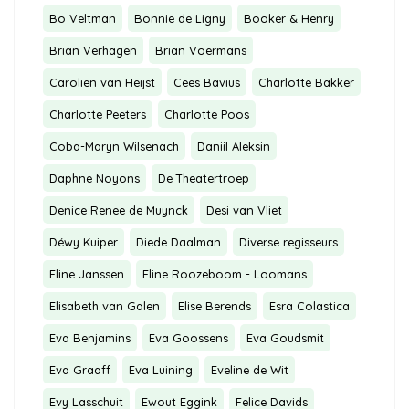
Bo Veltman
Bonnie de Ligny
Booker & Henry
Brian Verhagen
Brian Voermans
Carolien van Heijst
Cees Bavius
Charlotte Bakker
Charlotte Peeters
Charlotte Poos
Coba-Maryn Wilsenach
Daniil Aleksin
Daphne Noyons
De Theatertroep
Denice Renee de Muynck
Desi van Vliet
Déwy Kuiper
Diede Daalman
Diverse regisseurs
Eline Janssen
Eline Roozeboom - Loomans
Elisabeth van Galen
Elise Berends
Esra Colastica
Eva Benjamins
Eva Goossens
Eva Goudsmit
Eva Graaff
Eva Luining
Eveline de Wit
Evy Lasschuit
Ewout Eggink
Felice Davids