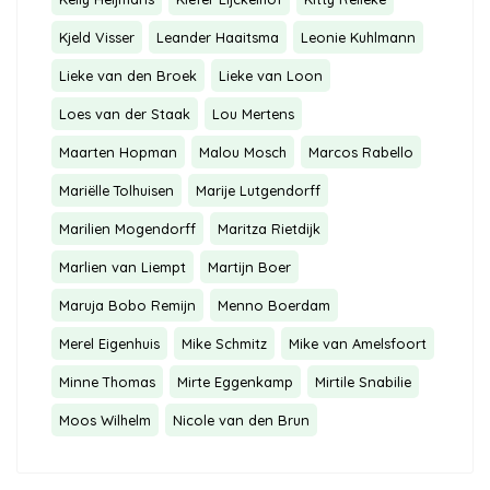
Kjeld Visser
Leander Haaitsma
Leonie Kuhlmann
Lieke van den Broek
Lieke van Loon
Loes van der Staak
Lou Mertens
Maarten Hopman
Malou Mosch
Marcos Rabello
Mariëlle Tolhuisen
Marije Lutgendorff
Marilien Mogendorff
Maritza Rietdijk
Marlien van Liempt
Martijn Boer
Maruja Bobo Remijn
Menno Boerdam
Merel Eigenhuis
Mike Schmitz
Mike van Amelsfoort
Minne Thomas
Mirte Eggenkamp
Mirtile Snabilie
Moos Wilhelm
Nicole van den Brun