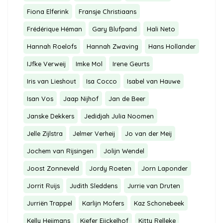
Fiona Elferink
Fransje Christiaans
Frédérique Héman
Gary Blufpand
Hali Neto
Hannah Roelofs
Hannah Zwaving
Hans Hollander
IJfke Verweij
Imke Mol
Irene Geurts
Iris van Lieshout
Isa Cocco
Isabel van Hauwe
Isan Vos
Jaap Nijhof
Jan de Beer
Janske Dekkers
Jedidjah Julia Noomen
Jelle Zijlstra
Jelmer Verheij
Jo van der Meij
Jochem van Rijsingen
Jolijn Wendel
Joost Zonneveld
Jordy Roeten
Jorn Laponder
Jorrit Ruijs
Judith Sleddens
Jurrie van Druten
Jurriën Trappel
Karlijn Mofers
Kaz Schonebeek
Kelly Heijmans
Kiefer Eijckelhof
Kitty Relleke