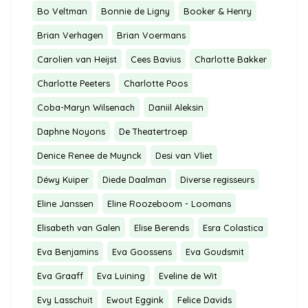
Bo Veltman
Bonnie de Ligny
Booker & Henry
Brian Verhagen
Brian Voermans
Carolien van Heijst
Cees Bavius
Charlotte Bakker
Charlotte Peeters
Charlotte Poos
Coba-Maryn Wilsenach
Daniil Aleksin
Daphne Noyons
De Theatertroep
Denice Renee de Muynck
Desi van Vliet
Déwy Kuiper
Diede Daalman
Diverse regisseurs
Eline Janssen
Eline Roozeboom - Loomans
Elisabeth van Galen
Elise Berends
Esra Colastica
Eva Benjamins
Eva Goossens
Eva Goudsmit
Eva Graaff
Eva Luining
Eveline de Wit
Evy Lasschuit
Ewout Eggink
Felice Davids