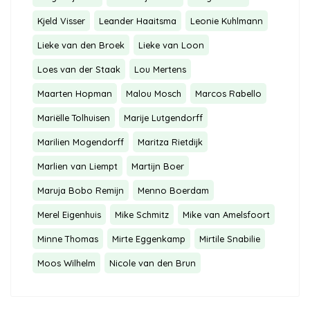
Kjeld Visser
Leander Haaitsma
Leonie Kuhlmann
Lieke van den Broek
Lieke van Loon
Loes van der Staak
Lou Mertens
Maarten Hopman
Malou Mosch
Marcos Rabello
Mariëlle Tolhuisen
Marije Lutgendorff
Marilien Mogendorff
Maritza Rietdijk
Marlien van Liempt
Martijn Boer
Maruja Bobo Remijn
Menno Boerdam
Merel Eigenhuis
Mike Schmitz
Mike van Amelsfoort
Minne Thomas
Mirte Eggenkamp
Mirtile Snabilie
Moos Wilhelm
Nicole van den Brun