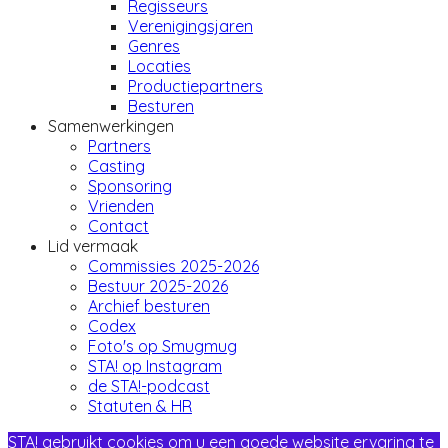
Regisseurs
Verenigingsjaren
Genres
Locaties
Productiepartners
Besturen
Samenwerkingen
Partners
Casting
Sponsoring
Vrienden
Contact
Lid vermaak
Commissies 2025-2026
Bestuur 2025-2026
Archief besturen
Codex
Foto's op Smugmug
STA! op Instagram
de STA!-podcast
Statuten & HR
STA! gebruikt cookies om u een goede website ervaring te