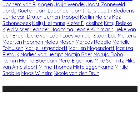
Jochem van Rijsingen
Jolijn Wendel
Joost Zonneveld
Jordy Roeten
Jorn Laponder
Jorrit Ruijs
Judith Sleddens
Jurrie van Druten
Jurriën Trappel
Karlijn Mofers
Kaz
Schonebeek
Kelly Heijmans
Kiefer Eijckelhof
Kitty Relleke
Kjeld Visser
Leander Haaitsma
Leonie Kuhlmann
Lieke van
den Broek
Lieke van Loon
Loes van der Staak
Lou Mertens
Maarten Hopman
Malou Mosch
Marcos Rabello
Mariëlle
Tolhuisen
Marije Lutgendorff
Marilien Mogendorff
Maritza
Rietdijk
Marlien van Liempt
Martijn Boer
Maruja Bobo
Remijn
Menno Boerdam
Merel Eigenhuis
Mike Schmitz
Mike
van Amelsfoort
Minne Thomas
Mirte Eggenkamp
Mirtile
Snabilie
Moos Wilhelm
Nicole van den Brun
© 2026 STA - Studenten Toneelvereniging Amsterdam