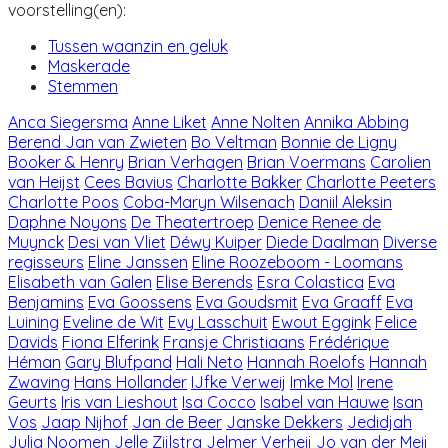
voorstelling(en):
Tussen waanzin en geluk
Maskerade
Stemmen
Anca Siegersma
Anne Liket
Anne Nolten
Annika Abbing
Berend Jan van Zwieten
Bo Veltman
Bonnie de Ligny
Booker & Henry
Brian Verhagen
Brian Voermans
Carolien
van Heijst
Cees Bavius
Charlotte Bakker
Charlotte Peeters
Charlotte Poos
Coba-Maryn Wilsenach
Daniil Aleksin
Daphne Noyons
De Theatertroep
Denice Renee de
Muynck
Desi van Vliet
Déwy Kuiper
Diede Daalman
Diverse
regisseurs
Eline Janssen
Eline Roozeboom - Loomans
Elisabeth van Galen
Elise Berends
Esra Colastica
Eva
Benjamins
Eva Goossens
Eva Goudsmit
Eva Graaff
Eva
Luining
Eveline de Wit
Evy Lasschuit
Ewout Eggink
Felice
Davids
Fiona Elferink
Fransje Christiaans
Frédérique
Héman
Gary Blufpand
Hali Neto
Hannah Roelofs
Hannah
Zwaving
Hans Hollander
IJfke Verweij
Imke Mol
Irene
Geurts
Iris van Lieshout
Isa Cocco
Isabel van Hauwe
Isan
Vos
Jaap Nijhof
Jan de Beer
Janske Dekkers
Jedidjah
Julia Noomen
Jelle Zijlstra
Jelmer Verheij
Jo van der Meij