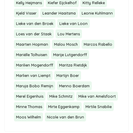
Kelly Heijmans
Kiefer Eijckelhof
Kitty Relleke
Kjeld Visser
Leander Haaitsma
Leonie Kuhlmann
Lieke van den Broek
Lieke van Loon
Loes van der Staak
Lou Mertens
Maarten Hopman
Malou Mosch
Marcos Rabello
Mariëlle Tolhuisen
Marije Lutgendorff
Marilien Mogendorff
Maritza Rietdijk
Marlien van Liempt
Martijn Boer
Maruja Bobo Remijn
Menno Boerdam
Merel Eigenhuis
Mike Schmitz
Mike van Amelsfoort
Minne Thomas
Mirte Eggenkamp
Mirtile Snabilie
Moos Wilhelm
Nicole van den Brun