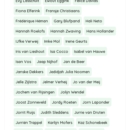
Evy Lasschuit
Ewout Eggink
Felice Davids
Fiona Elferink
Fransje Christiaans
Frédérique Héman
Gary Blufpand
Hali Neto
Hannah Roelofs
Hannah Zwaving
Hans Hollander
IJfke Verweij
Imke Mol
Irene Geurts
Iris van Lieshout
Isa Cocco
Isabel van Hauwe
Isan Vos
Jaap Nijhof
Jan de Beer
Janske Dekkers
Jedidjah Julia Noomen
Jelle Zijlstra
Jelmer Verheij
Jo van der Meij
Jochem van Rijsingen
Jolijn Wendel
Joost Zonneveld
Jordy Roeten
Jorn Laponder
Jorrit Ruijs
Judith Sleddens
Jurrie van Druten
Jurriën Trappel
Karlijn Mofers
Kaz Schonebeek