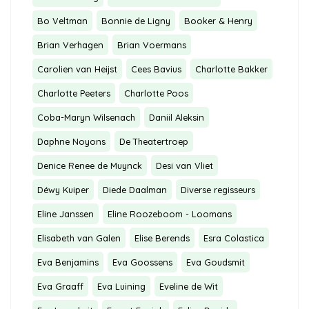
Bo Veltman
Bonnie de Ligny
Booker & Henry
Brian Verhagen
Brian Voermans
Carolien van Heijst
Cees Bavius
Charlotte Bakker
Charlotte Peeters
Charlotte Poos
Coba-Maryn Wilsenach
Daniil Aleksin
Daphne Noyons
De Theatertroep
Denice Renee de Muynck
Desi van Vliet
Déwy Kuiper
Diede Daalman
Diverse regisseurs
Eline Janssen
Eline Roozeboom - Loomans
Elisabeth van Galen
Elise Berends
Esra Colastica
Eva Benjamins
Eva Goossens
Eva Goudsmit
Eva Graaff
Eva Luining
Eveline de Wit