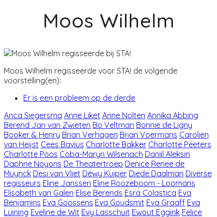
Moos Wilhelm
Moos Wilhelm regisseerde voor STA! de volgende
voorstelling(en):
Er is een probleem op de derde
Anca Siegersma
Anne Liket
Anne Nolten
Annika Abbing
Berend Jan van Zwieten
Bo Veltman
Bonnie de Ligny
Booker & Henry
Brian Verhagen
Brian Voermans
Carolien
van Heijst
Cees Bavius
Charlotte Bakker
Charlotte Peeters
Charlotte Poos
Coba-Maryn Wilsenach
Daniil Aleksin
Daphne Noyons
De Theatertroep
Denice Renee de
Muynck
Desi van Vliet
Déwy Kuiper
Diede Daalman
Diverse
regisseurs
Eline Janssen
Eline Roozeboom - Loomans
Elisabeth van Galen
Elise Berends
Esra Colastica
Eva
Benjamins
Eva Goossens
Eva Goudsmit
Eva Graaff
Eva
Luining
Eveline de Wit
Evy Lasschuit
Ewout Eggink
Felice