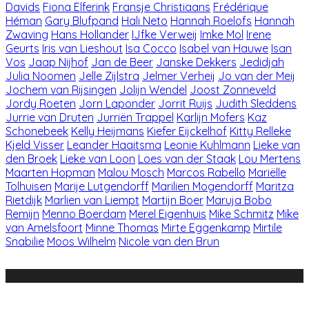
Davids
Fiona Elferink
Fransje Christiaans
Frédérique
Héman
Gary Blufpand
Hali Neto
Hannah Roelofs
Hannah
Zwaving
Hans Hollander
IJfke Verweij
Imke Mol
Irene
Geurts
Iris van Lieshout
Isa Cocco
Isabel van Hauwe
Isan
Vos
Jaap Nijhof
Jan de Beer
Janske Dekkers
Jedidjah
Julia Noomen
Jelle Zijlstra
Jelmer Verheij
Jo van der Meij
Jochem van Rijsingen
Jolijn Wendel
Joost Zonneveld
Jordy Roeten
Jorn Laponder
Jorrit Ruijs
Judith Sleddens
Jurrie van Druten
Jurriën Trappel
Karlijn Mofers
Kaz
Schonebeek
Kelly Heijmans
Kiefer Eijckelhof
Kitty Relleke
Kjeld Visser
Leander Haaitsma
Leonie Kuhlmann
Lieke van
den Broek
Lieke van Loon
Loes van der Staak
Lou Mertens
Maarten Hopman
Malou Mosch
Marcos Rabello
Mariëlle
Tolhuisen
Marije Lutgendorff
Marilien Mogendorff
Maritza
Rietdijk
Marlien van Liempt
Martijn Boer
Maruja Bobo
Remijn
Menno Boerdam
Merel Eigenhuis
Mike Schmitz
Mike
van Amelsfoort
Minne Thomas
Mirte Eggenkamp
Mirtile
Snabilie
Moos Wilhelm
Nicole van den Brun
© 2026 STA - Studenten Toneelvereniging Amsterdam